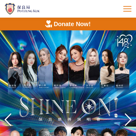
Skip
to
打
main
content
Donate Now!