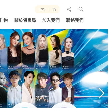
分
ENG
简
享
刊物
關於保良局
加入我們
聯絡我們
至