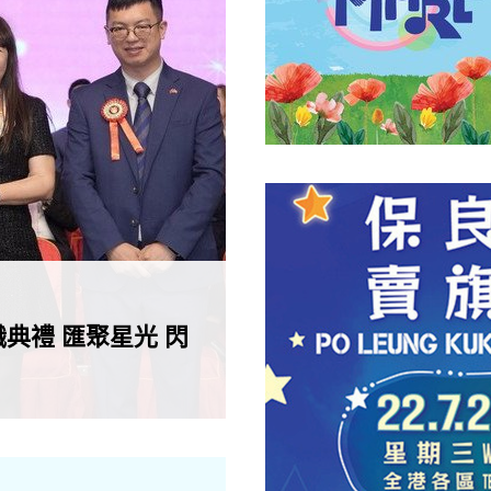
典禮 匯聚星光 閃