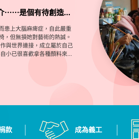
⋯⋯是個有待創造...
燒而患上大腦麻痺症，自此嚴重
椅，但無損她對藝術的熱誠。
畫作與世界連接，成立屬於自己
自小已很喜歡拿各種顏料來...
捐款
成為義工