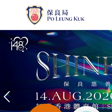
跳
至
主
內
容