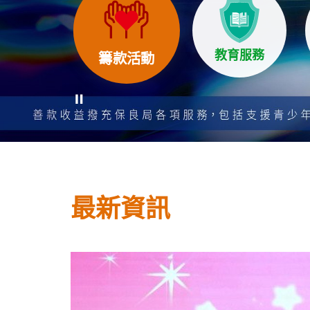
教育服務
籌款活動
Play
/
Stop
the
slider
最新資訊