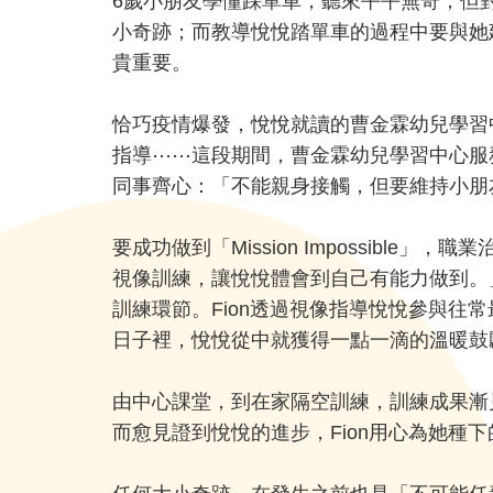
6歲小朋友學懂踩單車，聽來平平無奇，但
小奇跡；而教導悅悅踏單車的過程中要與她
貴重要。
恰巧疫情爆發，悅悅就讀的曹金霖幼兒學習
指導⋯⋯這段期間，曹金霖幼兒學習中心服務
同事齊心：「不能親身接觸，但要維持小朋
要成功做到「Mission Impossib
視像訓練，讓悅悅體會到自己有能力做到。」
訓練環節。Fion透過視像指導悅悅參與
日子裡，悅悅從中就獲得一點一滴的溫暖鼓
由中心課堂，到在家隔空訓練，訓練成果漸
而愈見證到悅悅的進步，Fion用心為她