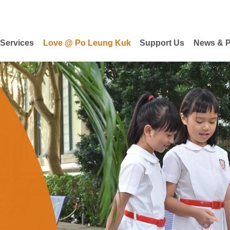
 Services
Love @ Po Leung Kuk
Support Us
News & P