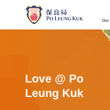
Skip
to
main
content
Our
Love @ Po
Leung Kuk