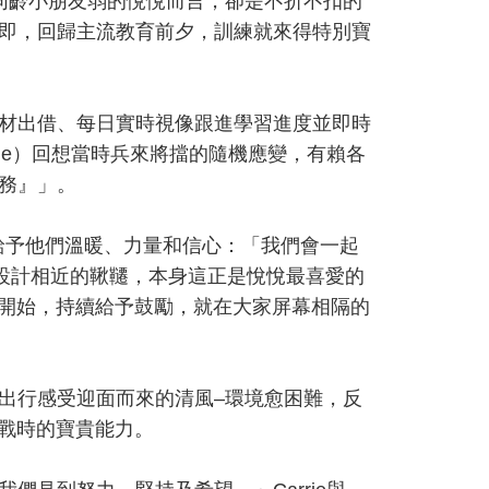
同齡小朋友弱的悅悅而言，卻是不折不扣的
即，回歸主流教育前夕，訓練就來得特別寶
材出借、每日實時視像跟進學習進度並即時
ie）回想當時兵來將擋的隨機應變，有賴各
務』」。
自信，給予他們溫暖、力量和信心：「我們會一起
中心設計相近的鞦韆，本身這正是悅悅最喜愛的
物開始，持續給予鼓勵，就在大家屏幕相隔的
出行感受迎面而來的清風–環境愈困難，反
挑戰時的寶貴能力。