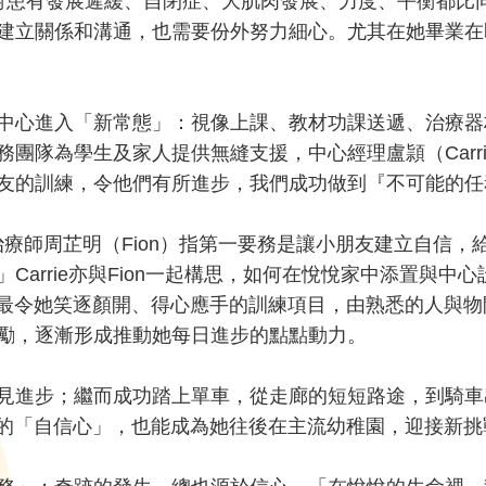
對患有發展遲緩、自閉症、大肌肉發展、力度、平衡都比
建立關係和溝通，也需要份外努力細心。尤其在她畢業在
中心進入「新常態」：視像上課、教材功課送遞、治療器
團隊為學生及家人提供無縫支援，中心經理盧頴（Carr
友的訓練，令他們有所進步，我們成功做到『不可能的任
le」，職業治療師周芷明（Fion）指第一要務是讓小朋友建立
Carrie亦與Fion一起構思，如何在悅悅家中添置與
往常最令她笑逐顏開、得心應手的訓練項目，由熟悉的人與
勵，逐漸形成推動她每日進步的點點動力。
見進步；繼而成功踏上單車，從走廊的短短路途，到騎車
種下的「自信心」，也能成為她往後在主流幼稚園，迎接新