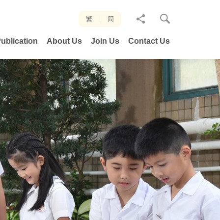
分
繁
简
享
ublication
About Us
Join Us
Contact Us
至