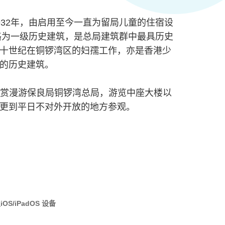
932年，由启用至今一直为留局儿童的住宿设
升格为一级历史建筑，是总局建筑群中最具历史
十世纪在铜锣湾区的妇孺工作，亦是香港少
的历史建筑。
拟导赏漫游保良局铜锣湾总局，游览中座大楼以
更到平日不对外开放的地方参观。
及
iOS/iPadOS 设备