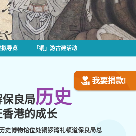
虚拟导览
「铜」游古建活动
我要捐款!
历史
解保良局
证香港的成长
历史博物馆位处铜锣湾礼顿道保良局总