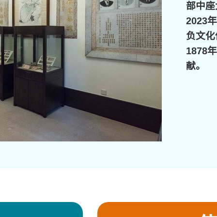
部中座
202
负文化
187
献。