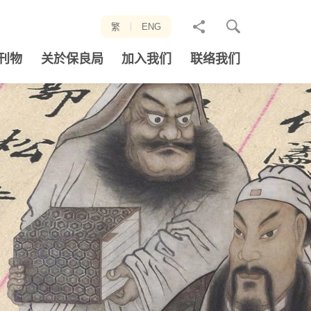
分
繁
ENG
享
刊物
关於保良局
加入我们
联络我们
至