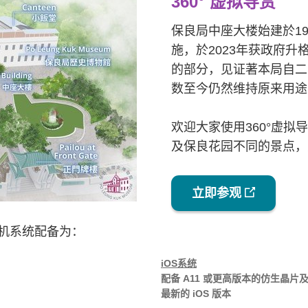
360° 虚拟导赏
保良局中座大楼始建於1
施，於2023年获政府
的部分，见证著本局自二
数至今仍然维持原来用途
欢迎大家使用360°虚
及保良花园不同的景点，
立即参观
机系统配备为：
iOS系统
配备 A11 或更高版本的仿生晶片
最新的 iOS 版本