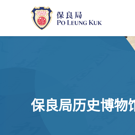
跳
至
主
內
容
保良局历史博物