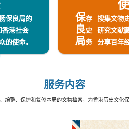
景
保
扬保良局的
存 搜集文物
良
和香港社会
史 研究文献
局
众的使命。
务
分享百年经
服务内容
、编整、保护和复修本局的文物档案，为香港历史文化