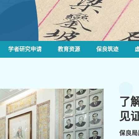
学者研究申请
教育资源
保良筑迹
了
见
保良局