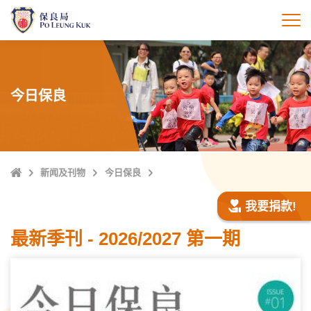
跳
至
打
主
內
容
今日保良
Home
新闻及刊物
今日保良
我要捐款!
最新季刊 - 2026/2027 第一期