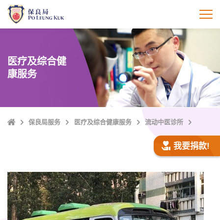
跳
至
打
主
內
容
医疗及综合健
康服务
Home
保良局服务
医疗及综合健康服务
流动中医诊所
我要捐款!