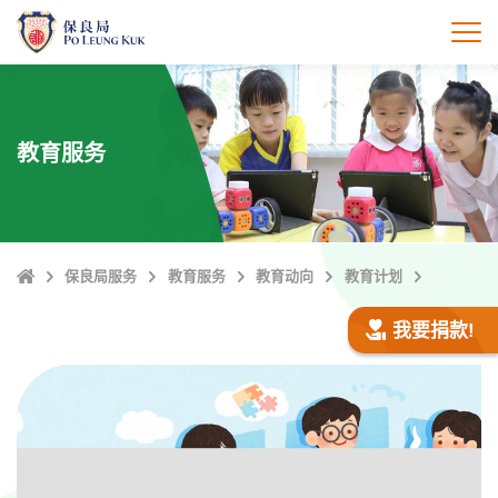
跳
至
打
主
內
容
教育服务
Home
保良局服务
教育服务
教育动向
教育计划
我要捐款!