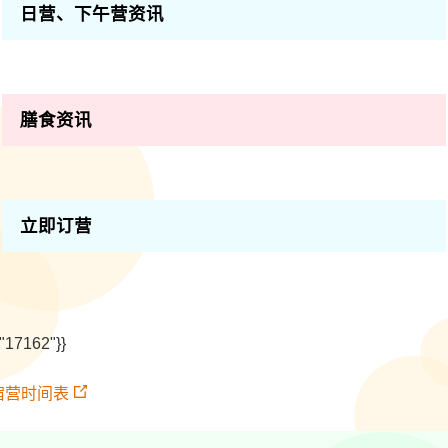
日营、下午营资讯
膳食资讯
立即订营
:"17162"}}
宿营时间表