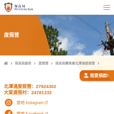
跳
至
打
主
內
容
度假营
Home
保良局服务
度假营
保良局賽馬會北潭涌度假营
我要捐款!
北潭涌度假营：27924302
大棠渡假村：24781332
营地 Instagram
营地 Facebook