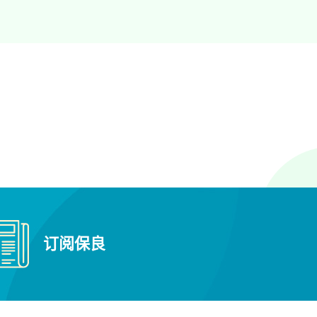
保良局李树福幼稚园幼儿园
保良局田家炳兆康幼稚园
保良局田家炳幼稚园
保良局庄啓程夫人幼稚园
保良局庄启程幼稚园幼儿园
保良局叶吴彬彬幼稚园
订阅保良
保良局叶吴彬彬皇后山幼稚园
保良局蔡冠深(泽富楼)幼儿园