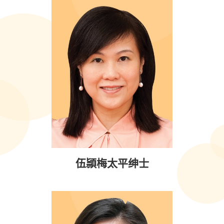
伍頴梅太平绅士