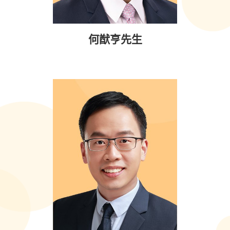
何猷亨先生