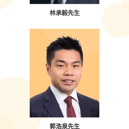
林承毅先生
郭浩泉先生