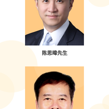
陈思暐先生