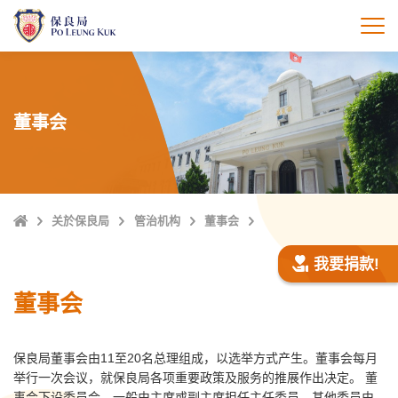
跳
至
打
主
內
容
董事会
Home
关於保良局
管治机构
董事会
我要捐款!
董事会
保良局董事会由11至20名总理组成，以选举方式产生。董事会每月
举行一次会议，就保良局各项重要政策及服务的推展作出决定。 董
事会下设委员会，一般由主席或副主席担任主任委员，其他委员由