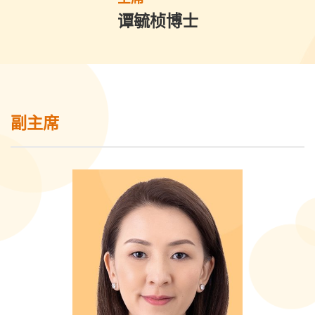
谭毓桢博士
副主席