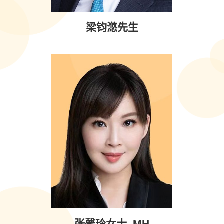
梁钧滺先生
张馨玲女士, MH