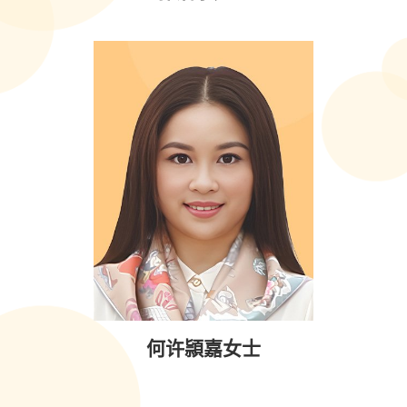
何许頴嘉女士