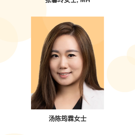
汤陈筠霖女士