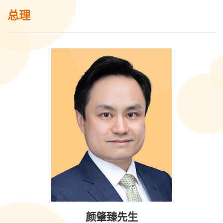
总理
颜肇臻先生