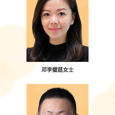
邓李璧莛女士