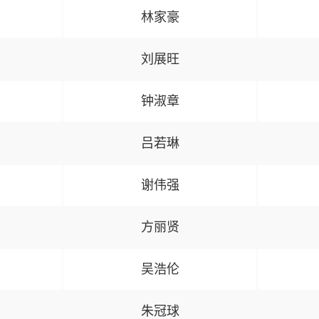
林家豪
刘展旺
钟淑章
吕若琳
谢伟强
方丽贤
吴浩伦
朱冠球