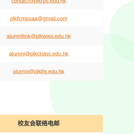
contact@plkrps.edu.hk
plkfcmpsaa@gmail.com
alumnilink@plkwws.edu.hk
alumni@plkctslps.edu.hk
alumni@plklht.edu.hk
校友会联络电邮