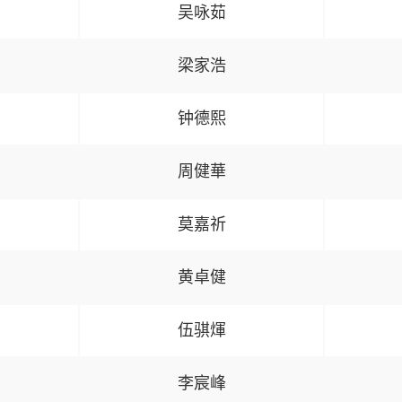
吴咏茹
梁家浩
钟德熙
周健華
莫嘉祈
黄卓健
伍骐煇
李宸峰