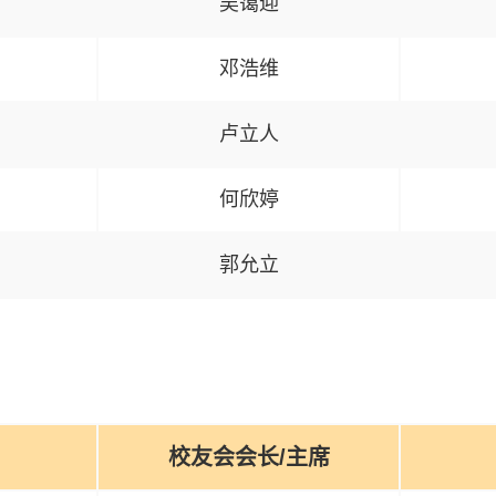
吴蔼迎
邓浩维
卢立人
何欣婷
郭允立
校友会会长/主席