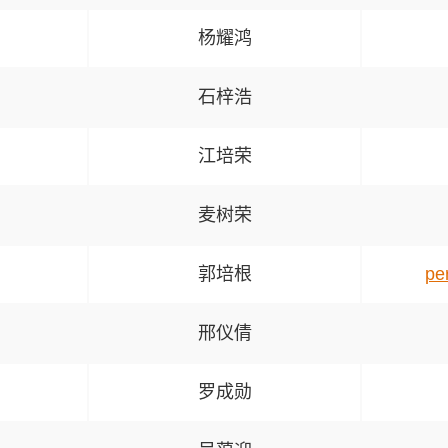
杨耀鸿
石梓浩
江培荣
麦树荣
郭培根
pe
邢仪倩
罗成勋