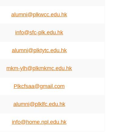
alumni@plkwcc.edu.hk
info@sfc-plk.edu.hk
alumni@plktytc.edu.hk
mkm-ylh@plkmkmc.edu.hk
Plkcfsaa@gmail.com
alumni@plklfc.edu.hk
info@home.npl.edu.hk