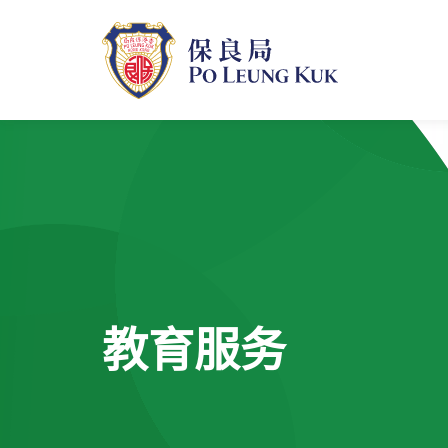
跳
至
主
內
容
教育服务