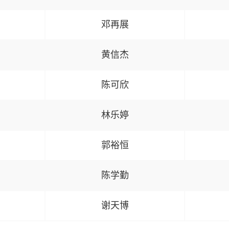
邓再展
黄信杰
陈可欣
林乐婷
郭裕恒
陈学勤
谢天博