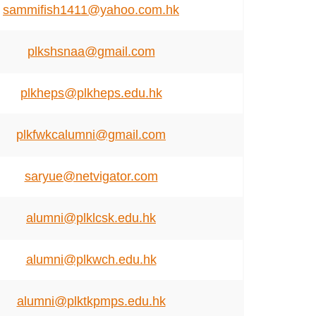
sammifish1411@yahoo.com.hk
plkshsnaa@gmail.com
plkheps@plkheps.edu.hk
plkfwkcalumni@gmail.com
saryue@netvigator.com
alumni@plklcsk.edu.hk
alumni@plkwch.edu.hk
alumni@plktkpmps.edu.hk