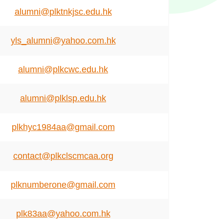
alumni@plktnkjsc.edu.hk
yls_alumni@yahoo.com.hk
alumni@plkcwc.edu.hk
alumni@plklsp.edu.hk
plkhyc1984aa@gmail.com
contact@plkclscmcaa.org
plknumberone@gmail.com
plk83aa@yahoo.com.hk