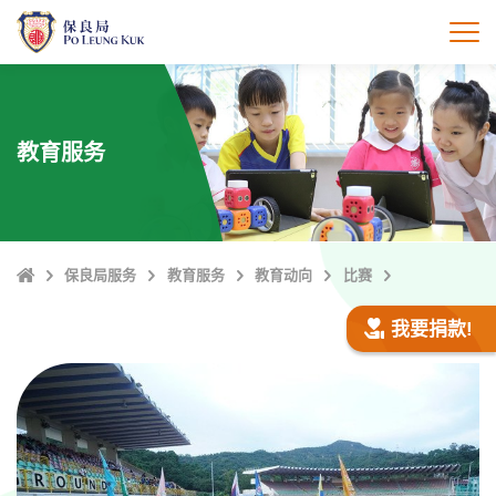
跳
至
打
主
內
容
教育服务
Home
保良局服务
教育服务
教育动向
比赛
我要捐款!