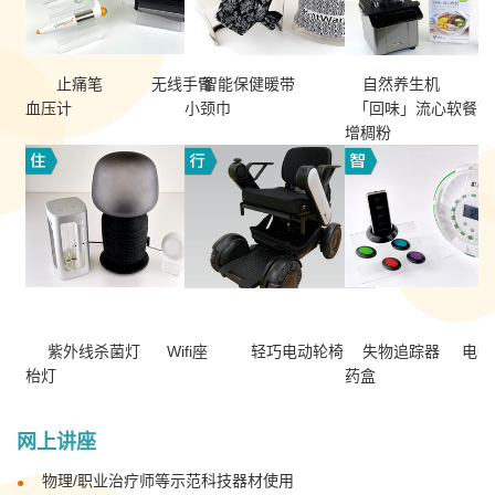
止痛笔 无线手臂
智能保健暖带
自然养生机
血压计
小颈巾
「回味」流心软餐
增稠粉
紫外线杀菌灯 Wifi座
轻巧电动轮椅
失物追踪器 电子
枱灯
药盒
网上讲座
物理/职业治疗师等示范科技器材使用