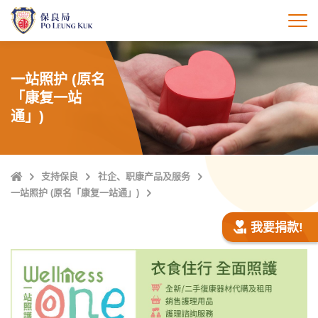
跳
至
打
主
內
容
一站照护 (原名
「康复一站
通」)
Home
支持保良
社企、职康产品及服务
一站照护 (原名「康复一站通」)
我要捐款!