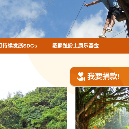
可持续发展SDGs
戴麟趾爵士康乐基金
我要捐款!