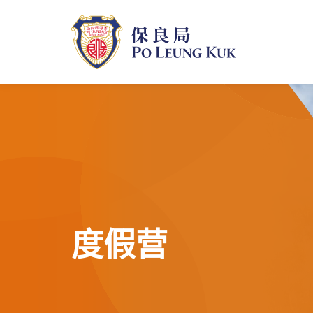
跳
至
主
內
容
度假营