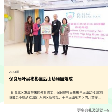
2023年
保良局叶吴彬彬皇后山幼稚园落成
配合北区发展带来的教育需要，保良局叶吴彬彬皇后山幼稚园(前
身戴苏小韫幼稚园)迁入同区新校址，于皇后山邨为区内儿童提...
更多典礼及活动