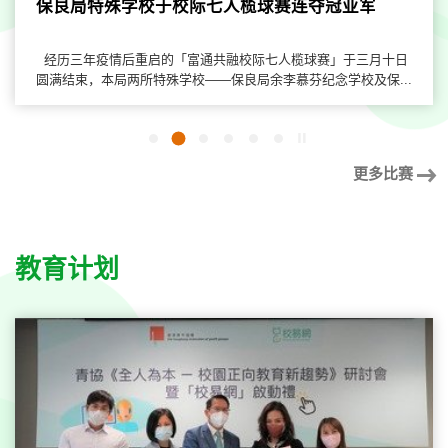
保良局特殊学校于校际七人榄球赛连夺冠亚军
经历三年疫情后重启的「富通共融校际七人榄球赛」于三月十日
圆满结束，本局两所特殊学校——保良局余李慕芬纪念学校及保...
开
2
1
3
4
5
6
始/
暂
更多比赛
停
幻
灯
片
教育计划