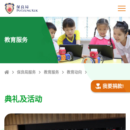
跳
至
打
主
內
容
教育服务
Home
保良局服务
教育服务
教育动向
我要捐款!
典礼及活动