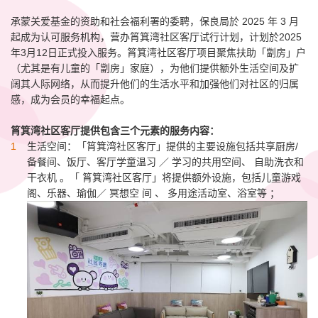
承蒙关爱基金的资助和社会福利署的委聘，保良局於 2025 年 3 月
起成为认可服务机构，营办筲箕湾社区客厅试行计划，计划於2025
年3月12日正式投入服务。筲箕湾社区客厅项目聚焦扶助「劏房」户
（尤其是有儿童的「劏房」家庭），为他们提供额外生活空间及扩
阔其人际网络，从而提升他们的生活水平和加强他们对社区的归属
感，成为会员的幸福起点。
筲箕湾社区客厅提供包含三个元素的服务内容：
生活空间：「筲箕湾社区客厅」提供的主要设施包括共享厨房/
备餐间、饭厅、客厅学童温习 ／ 学习的共用空间、 自助洗衣和
干衣机 。「 筲箕湾社区客厅」将提供额外设施，包括儿童游戏
阁、乐器、瑜伽／ 冥想空 间 、 多用途活动室、浴室等 ；