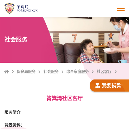
跳
至
打
主
內
容
社会服务
Home
保良局服务
社会服务
综合家庭服务
社区客厅
我要捐款!
筲箕湾社区客厅
服务简介
背景资料：