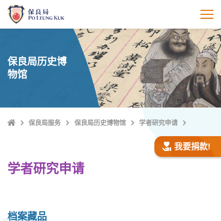
跳
至
打
主
內
容
保良局历史博
物馆
Home
保良局服务
保良局历史博物馆
学者研究申请
我要捐款!
学者研究申请
档案藏品