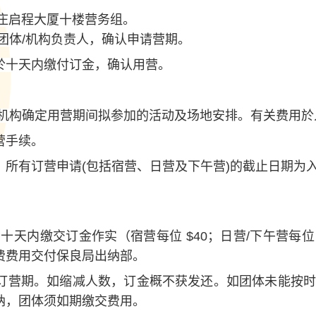
，庄启程大厦十楼营务组。
团体/机构负责人，确认申请营期。
於十天内缴付订金，确认用营。
/机构确定用营期间拟参加的活动及场地安排。有关费用於
营手续。
。所有订营申请(包括宿营、日营及下午营)的截止日期为
十天内缴交订金作实（宿营每位 $40；日营/下午营每位
费费用交付保良局出纳部。
订营期。如缩减人数，订金概不获发还。如团体未能按
纳，团体须如期缴交费用。