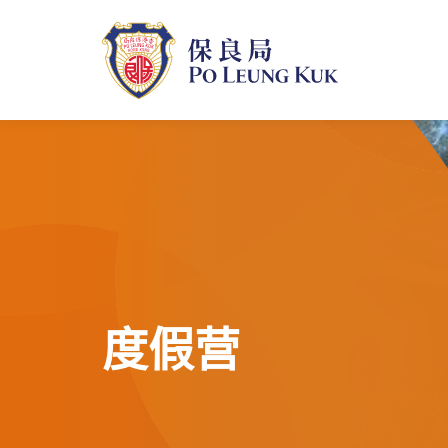
跳
至
主
內
容
度假营