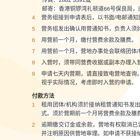
传真：2882 3391或
邮寄：香港铜锣湾礼顿道66号保良局
营务组接到申请表后，以书面/电邮通知
营务组发出确认用营通知书，负责人须
用营前一个月，缴付营费余款及膳费。
用营前一个月，营地办事处会联络团体
入营时，须带同营费收据或副本办理入
申请七天内营期，请直接致电营地查询
视乎实际情况，考虑即时入营的申请。
付款方法
租用团体/机构须於接纳租营通知书发出
式。须於营期前一个月将营费余款及膳
逾期缴交订金或余款，营地有权取消已
并注明原因供营地审理。如申请不获接