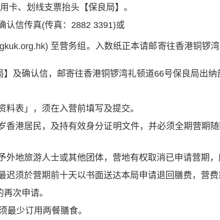
er信用卡、划线支票抬头【保良局】。
传真(传真：2882 3391)或
gkuk.org.hk
) 至营务组。入数纸正本请邮寄往香港铜锣
局】及确认信，邮寄往香港铜锣湾
礼顿道66号保良局出纳
友资料表」，须在入营前填写及提交。
满18岁香港居民，及持有效身分证明文件，并必须全期营期
租予外地旅游人士或其他团体，营地有权取消已申请营期，
，最迟须於营期前十天以书面送达本局申请退回膳费，营费
的再次申请。
」须最少订用两餐膳食。