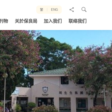
分
繁
ENG
享
刊物
关於保良局
加入我们
联络我们
至