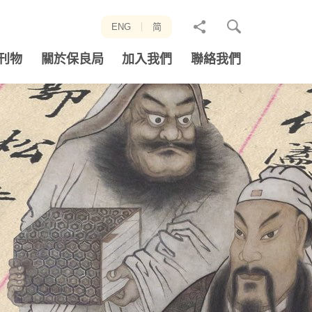
分
ENG
简
享
刊物
關於保良局
加入我們
聯絡我們
至