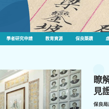
學者研究申請
教育資源
保良築蹟
瞭
見
保良局