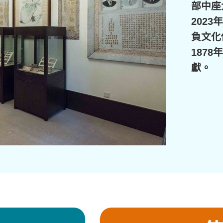
部中座
202
負文化
187
獻。