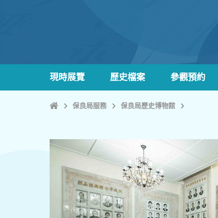
現時展覽
歷史檔案
參觀預約
主
保良局服務
保良局歷史博物館
頁