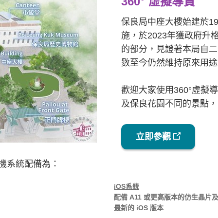
360° 虛擬導賞
保良局中座大樓始建於1
施，於2023年獲政府
的部分，見證著本局自二
數至今仍然維持原來用途
歡迎大家使用360°虛
及保良花園不同的景點，
立即參觀
機系統配備為：
iOS系統
配備 A11 或更高版本的仿生晶片
最新的 iOS 版本