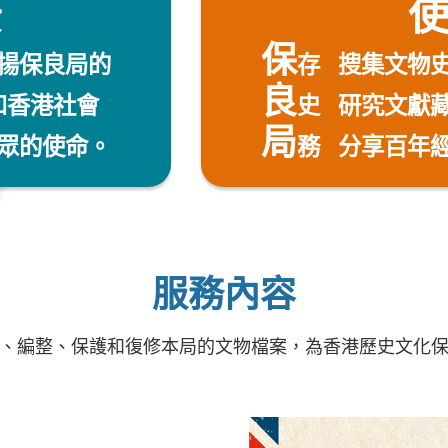
景
保
揚保良局的
存 搜集文物
良
和香港社會
史 研究文獻
局
眾的使命。
務
分享百年經
服務內容
、編整、保護和復修本局的文物檔案，為香港歷史文化