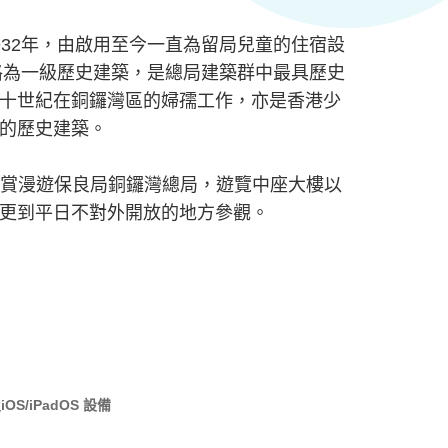
932年，由啟用至今一直為留局兒童的住宿設
升格為一級歷史建築，是總局建築群中最具歷史
十世紀在銅鑼灣區的婦孺工作，亦是香港少
的歷史建築。
擬導賞漫遊保良局銅鑼灣總局，遊覽中座大樓以
更到平日不對外開放的地方參觀。
及
iOS/iPadOS 設備