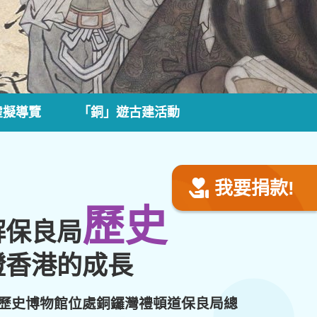
虛擬導覽
「銅」遊古建活動
我要捐款!
歷史
解保良局
證香港的成長
歷史博物館位處銅鑼灣禮頓道保良局總