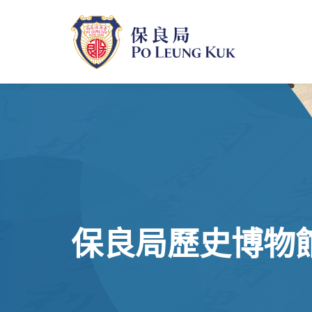
跳
至
主
內
容
保良局歷史博物