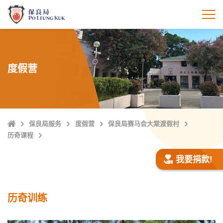
跳
至
打
主
內
容
度假营
Home
保良局服务
度假营
保良局赛马会大棠渡假村
历奇课程
我要捐款!
历奇训练