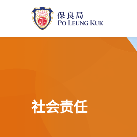
跳
至
主
內
容
社会责任