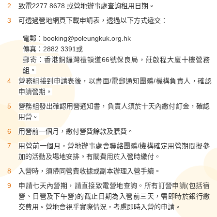
致電2277 8678 或營地辦事處查詢租用日期。
可透過營地網頁下載申請表，透過以下方式遞交：
電郵：
booking@poleungkuk.org.hk
傳真：2882 3391或
郵寄：香港銅鑼灣禮頓道66號保良局，莊啟程大廈十樓營務
組。
營務組接到申請表後，以書面/電郵通知團體/機構負責人，確認
申請營期。
營務組發出確認用營通知書，負責人須於十天內繳付訂金，確認
用營。
用營前一個月，繳付營費餘款及膳費。
用營前一個月，營地辦事處會聯絡團體/機構確定用營期間擬參
加的活動及場地安排。有關費用於入營時繳付。
入營時，須帶同營費收據或副本辦理入營手續。
申請七天內營期，請直接致電營地查詢。所有訂營申請(包括宿
營、日營及下午營)的截止日期為入營前三天，需即時於銀行繳
交費用。營地會視乎實際情況，考慮即時入營的申請。