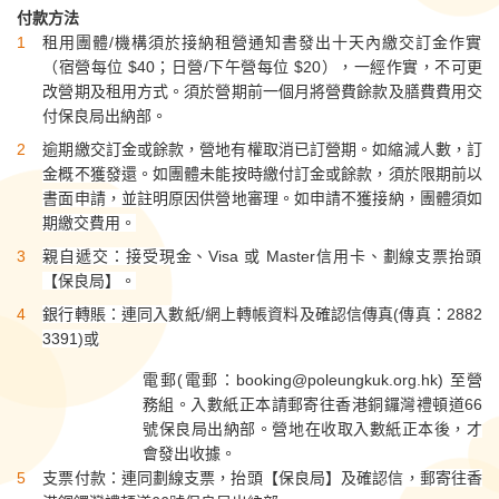
付款方法
租用團體/機構須於接納租營通知書發出十天內繳交訂金作實
（宿營每位 $40；日營/下午營每位 $20），一經作實，不可更
改營期及租用方式。須於營期前一個月將營費餘款及膳費費用交
付保良局出納部。
逾期繳交訂金或餘款，營地有權取消已訂營期。如縮減人數，訂
金概不獲發還。如團體未能按時繳付訂金或餘款，須於限期前以
書面申請，並註明原因供營地審理。如申請不獲接納，團體須如
期繳交費用。
親自遞交：接受現金、Visa 或 Master信用卡、劃線支票抬頭
【保良局】。
銀行轉賬：連同入數紙/網上轉帳資料及確認信傳真(傳真：2882
3391)或
電郵(電郵：
booking@poleungkuk.org.hk
) 至營
務組。入數紙正本請郵寄往香港銅鑼灣禮頓道66
號保良局出納部。營地在收取入數紙正本後，才
會發出收據。
支票付款：連同劃線支票，抬頭【保良局】及確認信，郵寄往香