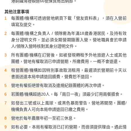
港銅鑼灣
禮頓道66號保良局出納部。
其他注意事項
每團體/機構可透過營地網頁下載「營友資料表」，須在入營前
填寫及提交。
每團體/機構之負責人 / 領隊需為年滿18歲香港居民，及持有效
身分證明文件，並必須全期營期隨團入營。營地職員會於申請
人/領隊入營時核對其身分證明文件。
所有團體/機構在訂營後，如被發現轉租予外地旅遊人士或其他
團體，營地有權取消已申請營期，所繳費用，一概不會退還。
租營團體/機構如因特別事故取消租用，最遲須於營期前十天以
書面送達本局申請退回膳費，營費恕不退回。
營地有權拒絕曾有取消及違規紀錄團體的再次申請。
若團體/機構超過20人，每「兩日一夜」須最少訂用兩餐膳食。
如發出三號或以上風球、或黑色暴雨警告，營地將關閉。團體/
機構負責人可向本局申請退回已繳之費用。
營地於每年農曆年初一至初三休息。
如有必要，本局有權取消已訂的營期，而毋須提供理由。遇此情