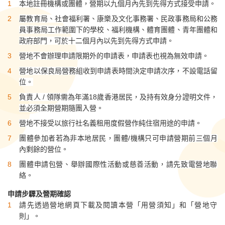
本地註冊機構或團體，營期以九個月內先到先得方式接受申請。
屬教育局、社會福利署、康樂及文化事務署、民政事務局和公務
員事務局工作範圍下的學校、福利機構、體育團體、青年團體和
政府部門，可於十二個月內以先到先得方式申請。
營地不會辦理申請限期外的申請表，申請表也視為無效申請。
營地以保良局營務組收到申請表時間決定申請次序，不設電話留
位。
負責人 / 領隊需為年滿18歲香港居民，及持有效身分證明文件，
並必須全期營期隨團入營。
營地不接受以旅行社名義租用度假營作純住宿用途的申請。
團體參加者若為非本地居民，團體/機構只可申請營期前三個月
內剩餘的營位。
團體申請包營、舉辦國際性活動或慈善活動，請先致電營地聯
絡。
申請步驟及營期確認
請先透過營地網頁下載及閱讀本營「用營須知」和「營地守
則」。