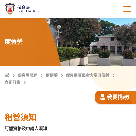
跳
至
打
主
內
容
度假營
主
保良局服務
度假營
保良局賽馬會大棠渡假村
頁
立即訂營
我要捐款!
租營須知
訂營資格及申請人須知