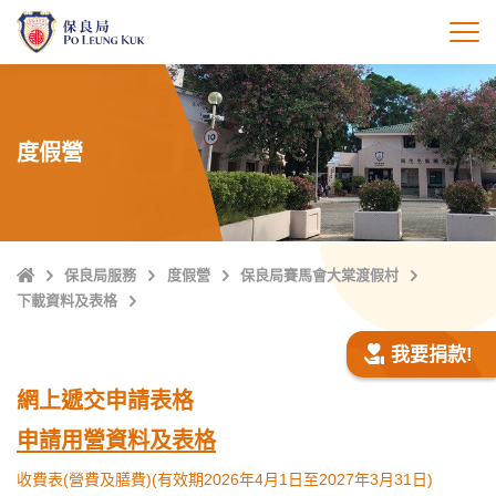
跳
至
打
主
內
容
度假營
主
保良局服務
度假營
保良局賽馬會大棠渡假村
頁
下載資料及表格
我要捐款!
網上遞交申請表格
申請用營資料及表格
收費表(營費及膳費)(有效期2026年4月1日至2027年3月31日)