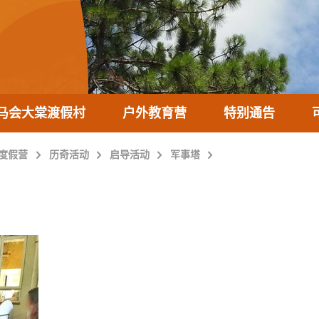
马会大棠渡假村
户外教育营
特别通告
度假营
历奇活动
启导活动
军事塔