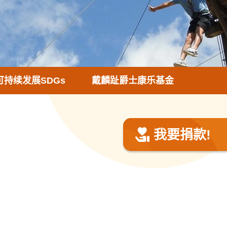
可持续发展SDGs
戴麟趾爵士康乐基金
我要捐款!