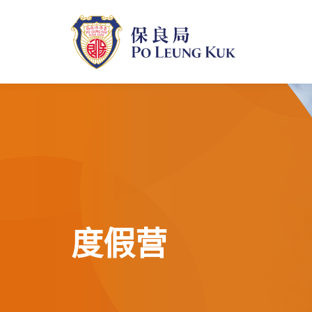
跳
至
主
內
容
度假营