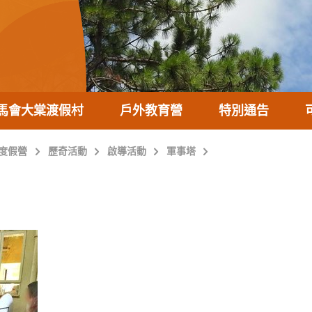
馬會大棠渡假村
戶外教育營
特別通告
度假營
歷奇活動
啟導活動
軍事塔