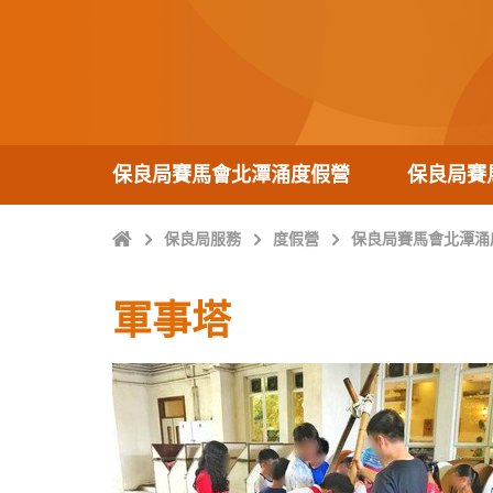
保良局賽馬會北潭涌度假營
保良局賽
主
保良局服務
度假營
保良局賽馬會北潭涌
頁
軍事塔