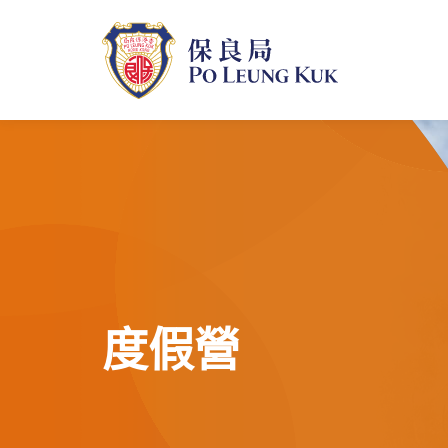
跳
至
主
內
容
度假營