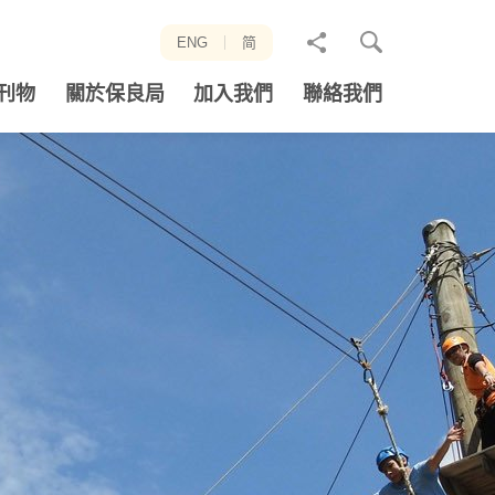
分
ENG
简
享
刊物
關於保良局
加入我們
聯絡我們
至