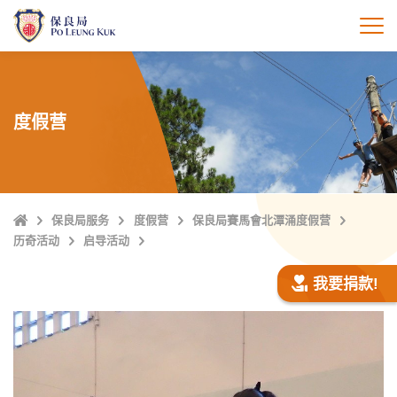
跳
至
打
主
內
容
度假营
Home
保良局服务
度假营
保良局賽馬會北潭涌度假营
历奇活动
启导活动
我要捐款!