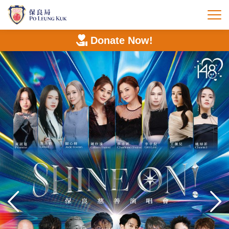
Skip
to
打
main
content
Donate Now!