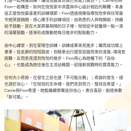
們會一起視像訓練，讓悅悅體會到自己有能力做到。」Carrie亦與
Fion一起構思，如何在悅悅家中添置與中心設計相近的鞦韆，本身
這正是悅悅最喜愛的訓練環節。Fion透過視像指導悅悅參與往常最
令她笑逐顏開、得心應手的訓練項目，由熟悉的人與物開始，持續
給予鼓勵，就在大家屏幕相隔的日子裡，悅悅從中就獲得一點一滴
的溫暖鼓勵，逐漸形成推動她每日進步的點點動力。
由中心課堂，到在家隔空訓練，訓練成果漸見進步；繼而成功踏上
單車，從走廊的短短路途，到騎車出行感受迎面而來的清風–環境愈
困難，反而愈見證到悅悅的進步，Fion用心為她種下的「自信
心」，也能成為她往後在主流幼稚園，迎接新挑戰時的寶貴能力。
任何大小奇跡，在發生之前也是「不可能任務」；奇跡的發生，總
也源於信心。「在悅悅的生命裡，我們見到努力、堅持及希望。」
Carrie與Fion希望，她能繼續懷著這份信心，勇往直前，創造無數
「新可能」。