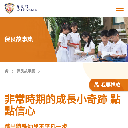
跳
至
打
主
內
容
保良故事集
主
保良故事集
頁
我要捐款!
非常時期的成長小奇跡 點
點信心
踏出特殊幼兒不平凡一步