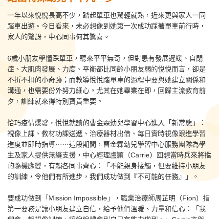
一年以來悅悅長高不少，踏起單車也駕輕就熟，近來更與家人一同
踏車出遊。今日看來，未必想像到她第一次成功踩著單車前行時，
家人的驚訝，中心同事何其驚喜。
6歲小朋友學懂踩單車，聽來平平無奇，但對患有發展遲緩、自閉
症、大肌肉發展、力度、平衡都比同齡小朋友弱的悅悅而言，卻是
不折不扣的小奇跡；而教導悅悅踏單車的過程中要與她建立關係和
溝通，也需要份外努力細心。尤其在她畢業在即，回歸主流教育前
夕，訓練就來得特別寶貴重要。
恰巧疫情爆發，悅悅就讀的曹金霖幼兒學習中心進入「新常態」：
視像上課、教材功課送遞、治療器材出借、每日實時視像跟進學習
進度並即時指導⋯⋯這段期間，曹金霖幼兒學習中心服務團隊為學
生及家人提供無縫支援，中心經理盧頴（Carrie）回想當時兵來將擋
的隨機應變，有賴各同事齊心：「不能親身接觸，但要維持小朋友
的訓練，令他們有所進步，我們成功做到『不可能的任務』」。
要成功做到「Mission Impossible」，職業治療師周芷明（Fion）指
第一要務是讓小朋友建立自信，給予他們溫暖、力量和信心：「我