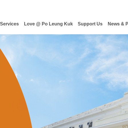
 Services
Love @ Po Leung Kuk
Support Us
News & P