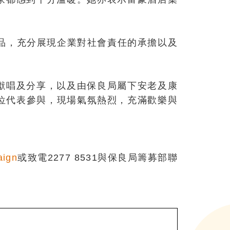
品，充分展現企業對社會責任的承擔以及
獻唱及分享，以及由保良局屬下安老及康
位代表參與，現場氣氛熱烈，充滿歡樂與
aign
或致電2277 8531與保良局籌募部聯