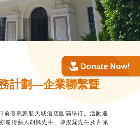
Donate Now!
老服務計劃—企業聯繫暨
日前
假麗豪航天城酒店圓滿舉行。活動邀
活動亦邀得藝人胡楓先生、陳浚霆先生及古佩