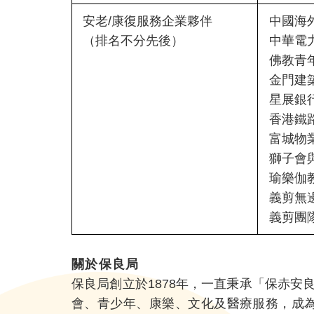
安老/康復服務企業夥伴
中國海
（排名不分先後）
中華電
佛教青
金門建
星展銀
香港鐵
富城物
獅子會
瑜樂伽
義剪無
義剪團
關於保良局
保良局創立於1878年，一直秉承「保赤安
會、青少年、康樂、文化及醫療服務，成為