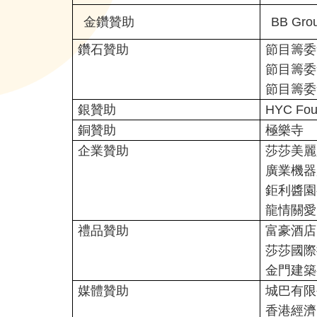
金鑽贊助
BB Gro
鑽石贊助
節目籌委
節目籌委
節目籌委
銀贊助
HYC Foun
銅贊助
極樂寺
企業贊助
莎莎美麗
廣業機器
鉅利醬園
龍情關愛
禮品贊助
富豪酒店
莎莎國際
金門建築
媒體贊助
城巴有限
香港經濟