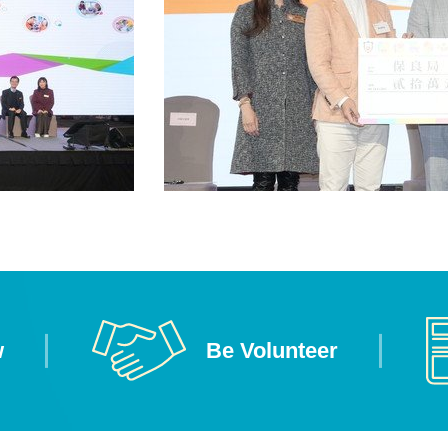
w
Be Volunteer