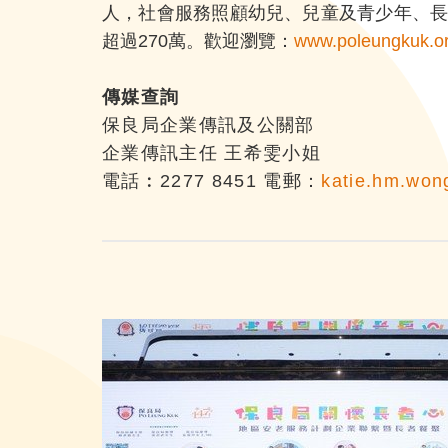
人，社會服務照顧幼兒、兒童及青少年、長
超過270萬。歡迎瀏覽：
www.poleungkuk.o
傳媒查詢
保良局企業傳訊及公關部
企業傳訊主任 王希雯小姐
電話︰2277 8451 電郵：
katie.hm.won