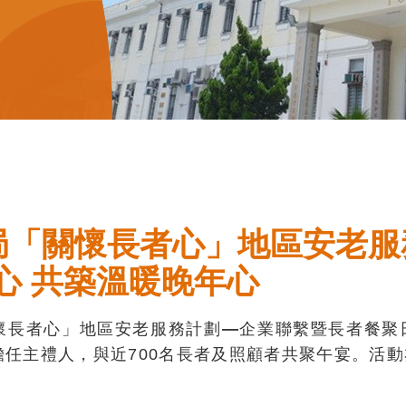
ly)保良局「關懷長者心」地區安
心 共築溫暖晚年心
關懷長者心」地區安老服務計劃
—
企業聯繫暨長者餐聚
 擔任主禮人，與近700名長者及照顧者共聚午宴。