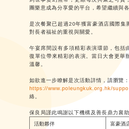
團樂意成為分享愛的平台，希望繼續與
是次餐聚已超過20年獲富豪酒店國際
對長者福祉的重視與關愛。
午宴席間設有多項精彩表演環節，包括
復單位帶來精彩的表演。當日大會更舉
溫馨。
如欲進一步瞭解是次活動詳情，請瀏覽
https://www.poleungkuk.org.hk/support
絡。
保良局謹此鳴謝以下機構及善長鼎力襄
活動夥伴
富豪酒