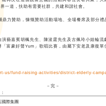
各界一道，扶助有需要社群，共建和諧社會。
集團鼎力贊助，慷慨贊助活動場地、全場餐席及部分禮
由演藝嘉賓胡楓先生、陳浚霆先生及古佩玲小姐輪流
辦「富豪好聲Yum」歌唱比賽，由屬下安老及康復單
：
-us/fund-raising-activities/district-elderly-camp
－完－
助：
店國際集團