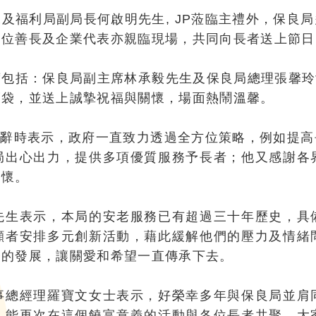
及福利局副局長何啟明先生, JP蒞臨主禮外，保良
多位善長及企業代表亦親臨現場，共同向長者送上節日
包括：保良局副主席林承毅先生及保良局總理張馨玲
福袋，並送上誠摯祝福與關懷，場面熱鬧溫馨。
於致辭時表示，政府一直致力透過全方位策略，例如提
局出心出力，提供多項優質服務予長者；他又感謝各
關懷。
先生表示，本局的安老服務已有超過三十年歷史，具
顧者安排多元創新活動，藉此緩解他們的壓力及情緒
務的發展，讓關愛和希望一直傳承下去。
事總經理羅寶文女士表示，好榮幸多年與保良局並肩
，能再次在這個饒富意義的活動與各位長者共聚，大