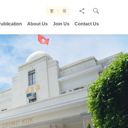
分
繁
简
享
ublication
About Us
Join Us
Contact Us
至