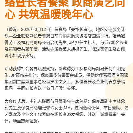
络暨长者餐聚 政商演艺同
心 共筑温暖晚年心
（香港．2026年3月12日）保良局「关怀长者心」地区安老服务计
划—企业联繫暨长者餐聚日前假丽豪航天城酒店圆满举行。活动邀
得劳工及福利局副局长何启明先生, JP 担任主礼人，与近700名长者
及照顾者共聚午宴。活动亦邀得艺人胡枫先生、陈浚霆先生及古佩
玲小姐现身支持。
活动获得社会各界热烈支持，除邀得劳工及福利局副局长何启明先
生, JP莅临主礼外，保良局多位董事会成员、活动伙伴富豪酒店国际
集团副主席兼董事总经理罗宝文女士，多位善长及企业代表亦亲临
现场，共同向长者送上节日问候与关怀。
大会仪式后，主礼人联同节目筹委会主席包括：保良局副主席林承
毅先生及保良局总理张馨玲女士,MH，连同活动伙伴、节目贊助、演
艺嘉宾及企业义工代表向在场长者派发福袋，并送上诚挚祝福与关
怀，场面热闹温馨。