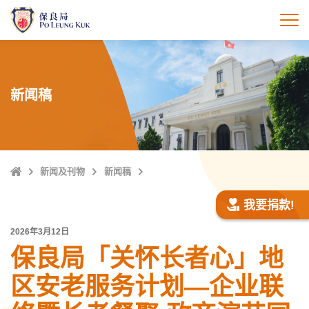
跳
至
打
主
內
容
新闻稿
Home
新闻及刊物
新闻稿
我要捐款!
2026年3月12日
保良局「关怀长者心」地
区安老服务计划—企业联