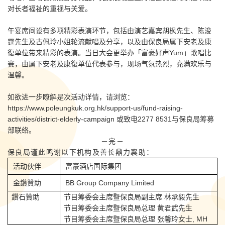
对长者福祉的重视与关爱。
午宴席间设有多项精彩表演环节，包括由演艺嘉宾胡枫先生、陈浚
霆先生及古佩玲小姐轮流献唱及分享，以及由保良局属下安老及康
復单位带来精彩的表演。当日大会更举办「富豪好声Yum」歌唱比
赛，由属下安老及康復单位代表参与，现场气氛热烈，充满欢乐与
温馨。
如欲进一步瞭解是次活动详情，请浏览：
https://www.poleungkuk.org.hk/support-us/fund-raising-
activities/district-elderly-campaign 或致电2277 8531与保良局筹募
部联络。
－完－
保良局谨此鸣谢以下机构及善长鼎力襄助：
活动伙伴
富豪酒店国际集团
金鑽贊助
BB Group Company Limited
鑽石贊助
节目筹委会主席暨保良局副主席 林承毅先生
节目筹委会主席暨保良局总理 黄君武先生
节目筹委会主席暨保良局总理 张馨玲女士, MH