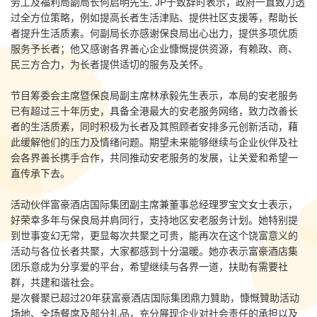
劳工及福利局副局长何启明先生, JP于致辞时表示，政府一直致力透
过全方位策略，例如提高长者生活津贴、提供社区支援等，帮助长
者提升生活质素。何副局长亦感谢保良局出心出力，提供多项优质
服务予长者；他又感谢各界善心企业慷慨提供资源，有赖政、商、
民三方合力，为长者提供适切的服务及关怀。
节目筹委会主席暨保良局副主席林承毅先生表示，本局的安老服务
已有超过三十年历史，具备全港最大的安老服务网络，致力改善长
者的生活质素，同时积极为长者及其照顾者安排多元创新活动，藉
此缓解他们的压力及情绪问题。期望未来能够继续与企业伙伴及社
会各界善长携手合作，共同推动安老服务的发展，让关爱和希望一
直传承下去。
活动伙伴富豪酒店国际集团副主席兼董事总经理罗宝文女士表示，
好荣幸多年与保良局并肩同行，支持地区安老服务计划。她特别提
到世事变幻无常，更显每次共聚之可贵，能再次在这个饶富意义的
活动与各位长者共聚，大家都感到十分温暖。她亦表示富豪酒店集
团乐意成为分享爱的平台，希望继续与各界一道，扶助有需要社
群，共建和谐社会。
是次餐聚已超过20年获富豪酒店国际集团鼎力贊助，慷慨贊助活动
场地、全场餐席及部分礼品，充分展现企业对社会责任的承担以及