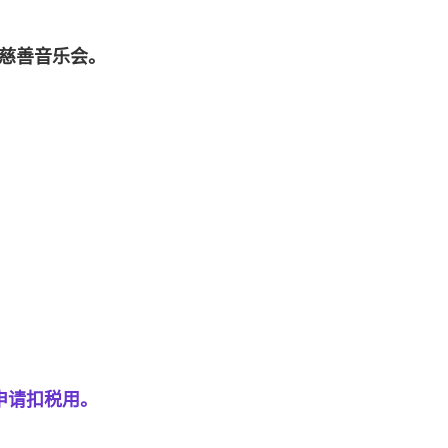
慈善音乐会。
申请扣税用。