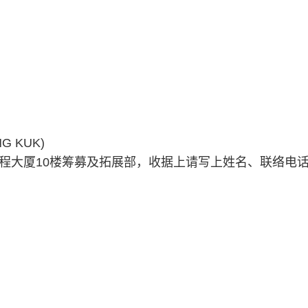
 KUK)
启程大厦10楼筹募及拓展部，收据上请写上姓名、联络电