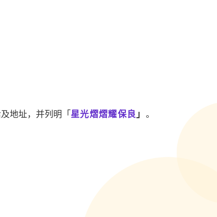
话及地址，并列明「
星光熠熠耀保良
」
。