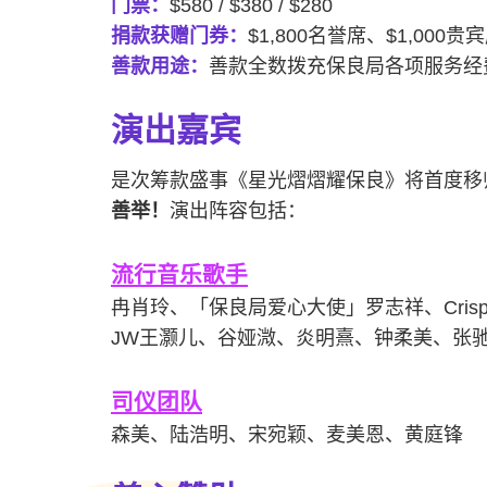
门票：
$580 / $380 / $280
捐款获赠门券
：
$1,800名誉席、$1,000贵
善款用途：
善款全数拨充保良局各项服务经
演出嘉宾
是次筹款盛事《星光熠熠耀保良》将首度移
善举！
演出阵容包括：
流行音乐歌手
冉肖玲、「保良局爱心大使」罗志祥、Crisp
JW王灏儿、谷娅溦、炎明熹、钟柔美、张
司仪团队
森美、陆浩明、宋宛颖、麦美恩、黄庭锋