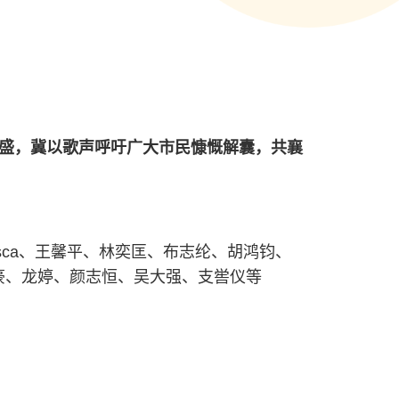
盛，冀以歌声呼吁广大市民慷慨解囊，共襄
rasca、王馨平、林奕匡、布志纶、胡鸿钧、
豪、龙婷、颜志恒、吴大强、支喾仪等