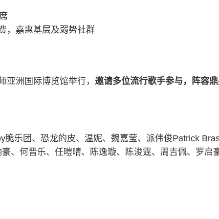
宾席
费，嘉惠基层及弱势社群
师亚洲国际博览馆举行，
邀请多位流行歌手参与，阵容鼎
y脆乐团、恐龙的皮、温妮、魏嘉莹、派伟俊Patrick B
驰豪、何晋乐、任暟晴、陈逸璇、陈浚霆、周吉佩、罗启