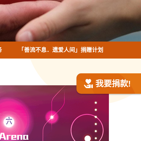
务
「善流不息．遗爱人间」捐赠计划
我要捐款!