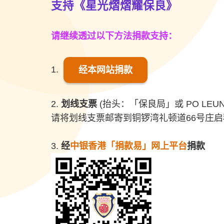
支持《星光熠熠耀保良》
请继续透过以下方法捐款支持
：
1.
经本网站捐款
2.
划线支票
(抬头：「保良局」或 PO LEUNG
请将划线支票邮寄到铜锣湾礼顿道66号庄
3.
经
中银香港「捐款易」网上平台
捐款