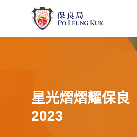
跳
至
主
內
容
星光熠熠耀保良
2023