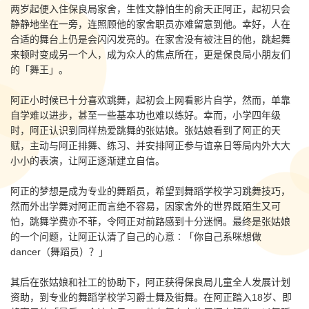
两岁起便入住保良局家舍，生性文静怕生的俞天正阿正，起初只会
静静地坐在一旁，连照顾他的家舍职员亦难留意到他。幸好，人在
合适的舞台上仍是会闪闪发亮的。在家舍没有被注目的他，跳起舞
来顿时变成另一个人，成为众人的焦点所在，更是保良局小朋友们
的「舞王」。
阿正小时候已十分喜欢跳舞，起初会上网看影片自学，然而，单靠
自学难以进步，甚至一些基本功也难以练好。幸而，小学四年级
时，阿正认识到同样热爱跳舞的张姑娘。张姑娘看到了阿正的天
赋，主动与阿正排舞、练习、并安排阿正参与谊亲日等局内外大大
小小的表演，让阿正逐渐建立自信。
阿正的梦想是成为专业的舞蹈员，希望到舞蹈学校学习跳舞技巧，
然而外出学舞对阿正而言绝不容易，因家舍外的世界既陌生又可
怕，跳舞学费亦不菲，令阿正对前路感到十分迷惘。最终是张姑娘
的一个问题，让阿正认清了自己的心意∶「你自己系咪想做
dancer（舞蹈员）？」
其后在张姑娘和社工的协助下，阿正获得保良局儿童全人发展计划
资助，到专业的舞蹈学校学习爵士舞及街舞。在阿正踏入18岁、即