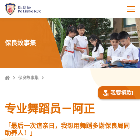
跳
至
打
主
內
容
保良故事集
Home
保良故事集
我要捐款!
专业舞蹈员－阿正
「最后一次谊亲日，我想用舞蹈多谢保良局同
助养人！」