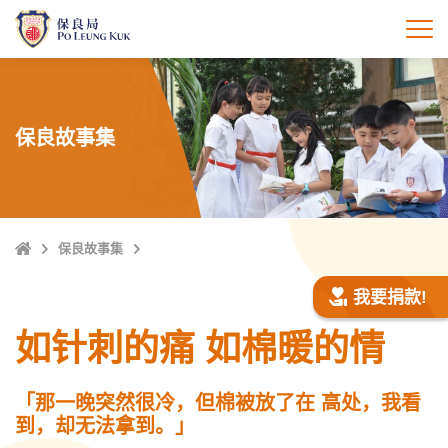
跳
至
打
主
內
容
保良故事集
Home
保良故事集
我要捐款!
如针刺的痛 如棉暖的情
「那一晚突然很冷，但棉被放了在 高处，我看
到，却无法拿到。」