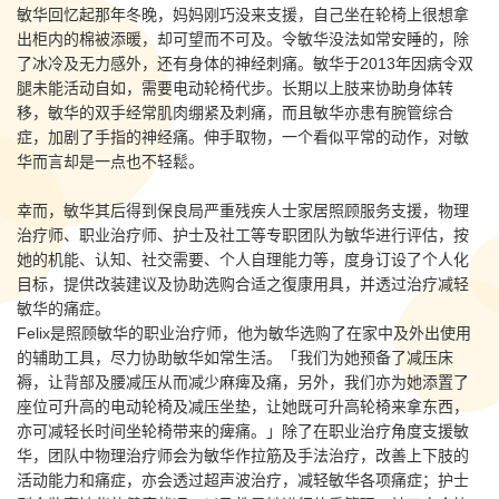
敏华回忆起那年冬晚，妈妈刚巧没来支援，自己坐在轮椅上很想拿
出柜内的棉被添暖，却可望而不可及。令敏华没法如常安睡的，除
了冰冷及无力感外，还有身体的神经刺痛。敏华于2013年因病令双
腿未能活动自如，需要电动轮椅代步。长期以上肢来协助身体转
移，敏华的双手经常肌肉绷紧及刺痛，而且敏华亦患有腕管综合
症，加剧了手指的神经痛。伸手取物，一个看似平常的动作，对敏
华而言却是一点也不轻鬆。
幸而，敏华其后得到保良局严重残疾人士家居照顾服务支援，物理
治疗师、职业治疗师、护士及社工等专职团队为敏华进行评估，按
她的机能、认知、社交需要、个人自理能力等，度身订设了个人化
目标，提供改装建议及协助选购合适之復康用具，并透过治疗减轻
敏华的痛症。
Felix是照顾敏华的职业治疗师，他为敏华选购了在家中及外出使用
的辅助工具，尽力协助敏华如常生活。「我们为她预备了减压床
褥，让背部及腰减压从而减少麻痺及痛，另外，我们亦为她添置了
座位可升高的电动轮椅及减压坐垫，让她既可升高轮椅来拿东西，
亦可减轻长时间坐轮椅带来的痺痛。」除了在职业治疗角度支援敏
华，团队中物理治疗师会为敏华作拉筋及手法治疗，改善上下肢的
活动能力和痛症，亦会透过超声波治疗，减轻敏华各项痛症；护士