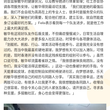
则会监察敏华的健康状况，以及教导她进行体重管理；社工亦会协
调各项服务安排，让敏华得到最适切支援。「我们就是她的最强后
盾。我们不会自视为高高在上的专业人士，很多时是服务受众的队
友，深入了解他们的需要，配合他们想法，建立互信，就自然能度
身订设最好的方案。」Felix表示看到每一个队友进步，就是他工作
上最大的满足感。
敏华有这班好队友作后盾支援，不但痛症慢慢减少，日常生活自理
能力亦大大进步，亦更多投入社区活动，时常参与各项康体活动。
「划艇机、帆船、行山、球类活动等也能参与，这是我完全没有想
过的。而当中我最喜欢硬地滚球，我梦想有天可以加入港队，可惜
的是，现时香港并没有适合我这残疾程度的组别可以参与。」虽然
口说可惜，敏华却流露着雀跃之情。「我很感谢保良局团队，没有
你们，我没可能活得这麽精彩。」这动一动也像被针刺的手指，今
天能拿起皮球，亦能控制自如把轮椅驶进社区，向梦想进發。乐天
的敏华很想将自己的经历与同路人分享。「其实我已很幸运，还有
两肢可以动，有很多人比我更不幸。我很想勉励各同路人，收埋自
己很容易，但会令关心自己的人紧张及痛心，请开放自己，寻求各
种支援，多接触社区，身心也会变得更强壮。」