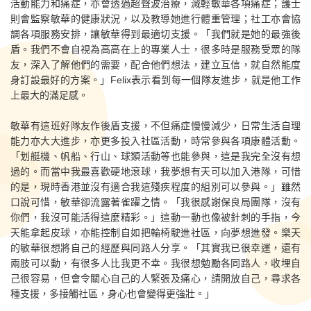
活動能力和痛症，亦會透過超聲波治療，減輕敏華各項痛症；護士
則會監察敏華的健康狀況，以及教導她進行體重管理；社工亦會協
調各項服務安排，讓敏華得到最適切支援。「我們就是她的最強後
盾。我們不會自視為高高在上的專業人士，很多時是服務受眾的隊
友，深入了解他們的需要，配合他們想法，建立互信，就自然能度
身訂設最好的方案。」Felix表示看到每一個隊友進步，就是他工作
上最大的滿足感。
敏華有這班好隊友作後盾支援，不但痛症慢慢減少，日常生活自理
能力亦大大進步，亦更多投入社區活動，時常參與各項康體活動。
「划艇機、帆船、行山、球類活動等也能參與，這是我完全沒有想
過的。而當中我最喜歡硬地滾球，我夢想有天可以加入港隊，可惜
的是，現時香港並沒有適合我這殘疾程度的組別可以參與。」雖然
口說可惜，敏華卻流露著雀躍之情。「我很感謝保良局團隊，沒有
你們，我沒可能活得這麼精彩。」這動一動也像被針刺的手指，今
天能拿起皮球，亦能控制自如把輪椅駛進社區，向夢想進發。樂天
的敏華很想將自己的經歷與同路人分享。「其實我已很幸運，還有
兩肢可以動，有很多人比我更不幸。我很想勉勵各同路人，收埋自
己很容易，但會令關心自己的人緊張及痛心，請開放自己，尋求各
種支援，多接觸社區，身心也會變得更強壯。」