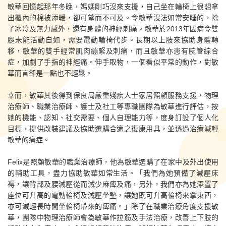
敏華回憶起那年冬晚，媽媽剛巧沒來支援，自己坐在輪椅上很想拿
出櫃內的棉被添暖，卻可望而不可及。令敏華沒法如常安睡的，除
了冰冷及無力感外，還有身體的神經刺痛。敏華於2013年因病令雙
腿未能活動自如，需要電動輪椅代步。長期以上肢來協助身體轉
移，敏華的雙手經常肌肉繃緊及刺痛，而且敏華亦患有腕管綜合
症，加劇了手指的神經痛。伸手取物，一個看似平常的動作，對敏
華而言卻是一點也不輕鬆。
幸而，敏華其後得到保良局嚴重殘疾人士家居照顧服務支援，物理
治療師、職業治療師、護士及社工等專職團隊為敏華進行評估，按
她的機能、認知、社交需要、個人自理能力等，度身訂設了個人化
目標，提供改裝建議及協助選購合適之復康用具，並透過治療減輕
敏華的痛症。
Felix是照顧敏華的職業治療師，他為敏華選購了在家中及外出使用
的輔助工具，盡力協助敏華如常生活。「我們為她預備了減壓床
褥，讓背部及腰減壓從而減少麻痺及痛，另外，我們亦為她添置了
座位可升高的電動輪椅及減壓坐墊，讓她既可升高輪椅來拿東西，
亦可減輕長時間坐輪椅帶來的痺痛。」除了在職業治療角度支援敏
華，團隊中物理治療師會為敏華作拉筋及手法治療，改善上下肢的