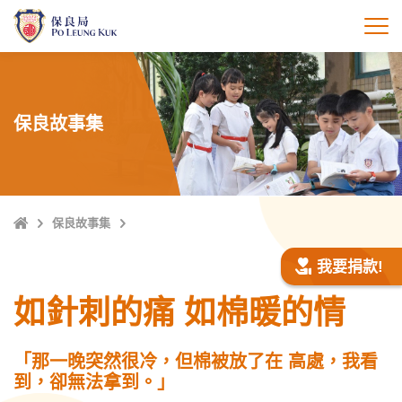
跳
至
打
主
內
容
保良故事集
主
保良故事集
頁
我要捐款!
如針刺的痛 如棉暖的情
「那一晚突然很冷，但棉被放了在 高處，我看
到，卻無法拿到。」