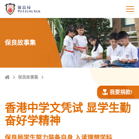
跳
至
打
主
內
容
保良故事集
Home
保良故事集
我要捐款!
香港中学文凭试 显学生勤
奋好学精神
保良局学生努力装备自身 入读理想学科