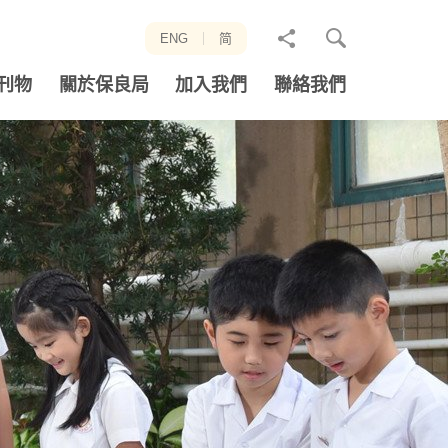
分
ENG
简
享
刊物
關於保良局
加入我們
聯絡我們
至