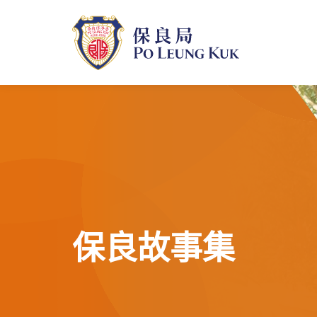
跳
至
主
內
容
保良故事集