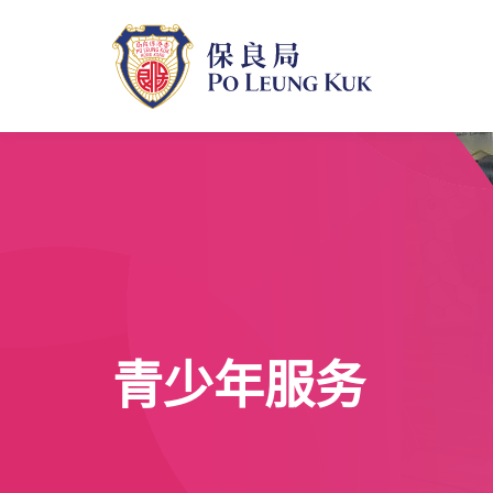
跳
至
主
內
容
青少年服务