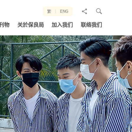
分
繁
ENG
享
刊物
关於保良局
加入我们
联络我们
至