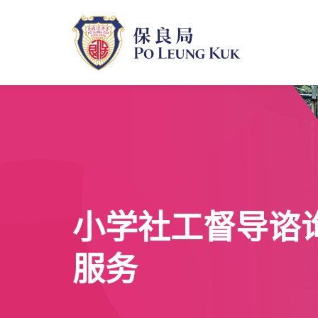
跳
至
主
內
容
小学社工督导谘
服务