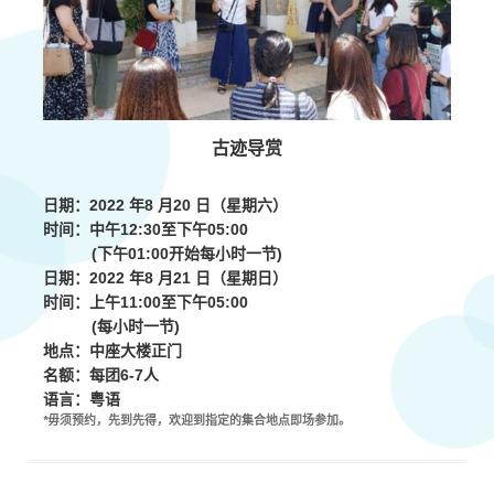
古
迹
导赏
日期：
2022 年8 月20 日（星期六）
时间：中午
12:30
至下午
05:00
(
下午
01:00开始
每小时一节
)
日期：
2022 年8 月21 日（星期
日
）
时间：上午
11:00
至下午
05:00
(
每小时一节
)
地点：中座大楼正门
名额：每团
6-7
人
语言：粤语
*
毋须预约
，
先到先得，欢迎到指定的集合地点即场参加。