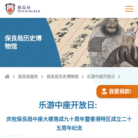
跳
至
打
主
內
容
保良局历史博
物馆
Home
保良局服务
保良局历史博物馆
乐游中座开放日
我要捐款!
乐游中座开放日:
庆祝保良局中座大楼落成九十周年暨香港特区成立二十
五周年纪念