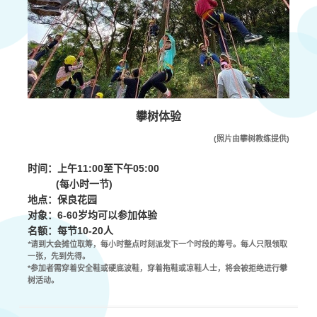
攀树体验
(照片由攀树教练提供)
时间：上午
11:00
至下午
05:00
(
每小时一节
)
地点：
保良花园
对象：6-60岁均可以参加体验
名额
：
每
节10-20人
*
请到大会摊位取筹，每小时整点时刻派发下一个时段的筹号。每人只限领取
一张，先到先得。
*参加者需穿着安全鞋或硬底波鞋，穿着拖鞋或凉鞋人士，将会被拒绝进行攀
树活动。