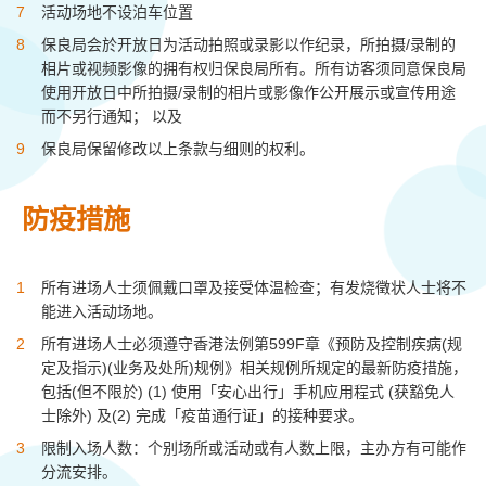
活动场地不设泊车位置
保良局会於开放日为活动拍照或录影以作纪录，所拍摄/录制的
相片或视频影像的拥有权归保良局所有。所有访客须同意保良局
使用开放日中所拍摄/录制的相片或影像作公开展示或宣传用途
而不另行通知； 以及
保良局保留修改以上条款与细则的权利。
防疫措施
所有进场人士须佩戴口罩及接受体温检查；有发烧徵状人士将不
能进入活动场地。
所有进场人士必须遵守香港法例第599F章《预防及控制疾病(规
定及指示)(业务及处所)规例》相关规例所规定的最新防疫措施，
包括(但不限於) (1) 使用「安心出行」手机应用程式 (获豁免人
士除外) 及(2) 完成「疫苗通行证」的接种要求。
限制入场人数：个别场所或活动或有人数上限，主办方有可能作
分流安排。