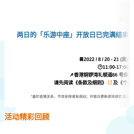
两日的「乐游中座」开放日已完满结束，
📆2022 / 8 / 20 - 21 (
🕑11:00-17:00
📌香港铜锣湾礼顿道66 号保
请先阅读
《条款及细则》
及
《个人
*基於疫情关系，节目安排或有调动；开放日更新资讯将於活动网页及
活动精彩回顾