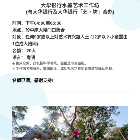
大华银行水墨艺术工作坊
(与
大华银行及大华银行「艺・坊」
合办)
时间：下午04:00
至
05:30
地点：
於中座大楼门口集合
对象：任何9岁或以上对艺术有兴趣人士 (12岁以下小童需由
1位成人陪同)
名额： 20人
语言： 粤语
◈ 费用全免，已包括科学毛笔、画纸及写生画板。
※工作坊名额有限，额满即止。成功报名之参加者将收到确认电邮。
名额已满，感谢支持!