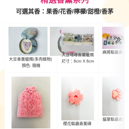
精選香薰系列
可選其香：果香/花香/
檸檬/甜橙/香茅
麻將
驅蟲
香薰
大豆啫喱香薰蠟燭
大豆香薰蠟燭(多肉植物)
尺寸：8cm X 8cm
顏色: 隨機
貓掌
驅蟲
香薰
櫻花
驅蟲
香薰磚