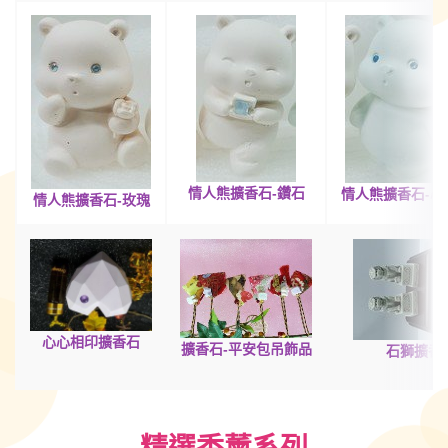
情人熊擴香
石
-鑽石
情人熊擴香
石-
情人熊擴香
石-玫瑰
心心相印擴香石
擴香石-平安包吊飾品
石獅擴香