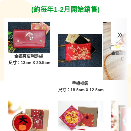
(約每年1-2月開始銷售)
金福空氣
金福真皮利是袋
尺寸：
尺寸：13cm X 20.5cm
手機掛袋
尺寸：18.5cm X 12.5cm