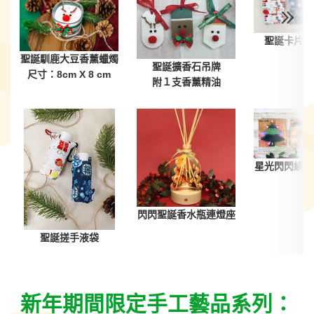
聖誕卡片套
聖誕馴鹿
大豆香薰蠟燭
聖誕擴
香石
吊牌
尺寸：8cm X 8 cm
附１支
香薰精油
星光閃閃繞線
閃閃聖誕香水瓶連燈座
聖誕搓手液袋
新年期間限定手工藝品系列：