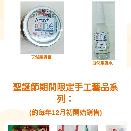
天然驅蟲膏
自然
驅蟲
水
聖誕節期間限定手工藝品系
列：
(約每年12月初開始銷售)