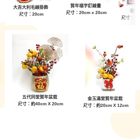
賀年福字釘線畫
大吉大利毛線掛飾
福兔
尺寸
：20cm x 20cm
尺寸：20cm
尺寸：30c
五代同堂賀年盆栽
金玉滿堂賀年盆栽
尺寸：約40cm X 20cm
尺寸：約20cm X 12cm