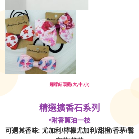
蝴蝶結頭戴(大,中,小)
精選
擴香
石系列
*附香薰油一枝
可選其香味:
尤加利/檸檬尤加利/甜橙/香茅/馨