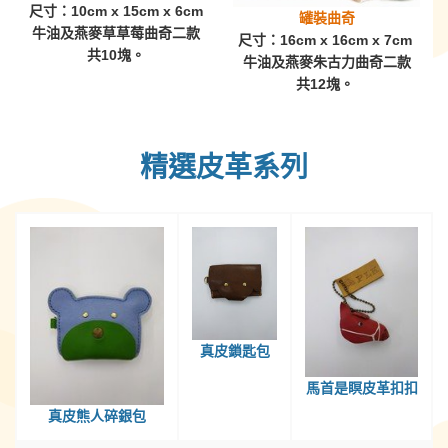
尺寸：
10cm x 15cm x 6cm
罐裝曲奇
牛油及燕麥草草莓曲奇二款
尺寸：
16cm x 16cm x 7cm
共
10
塊
。
牛油及燕麥朱古力曲奇二款
共
12
塊。
精選皮革系列
真皮鎖匙包
馬首是瞑皮革扣扣
真皮熊人碎銀包