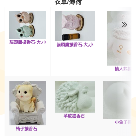
衣草/薄荷
貓頭鷹
擴香
石
-大,小
貓頭鷹
擴香
石
-大,小
情人熊
擴香
羊駝擴香
石
小
兔子
擴香
椅子
擴香
石