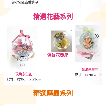
御守包
驅蟲
香薰磚
精選花藝系列
保鮮花發座
氣泡永生花
玫瑰永生花
尺寸：44cm X 19c
尺寸：約35cm X 23cm
精選驅蟲
系列