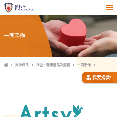
跳
至
打
主
內
容
一同手作
主
支持保良
社企、職康產品及服務
一同手作
頁
我要捐款!