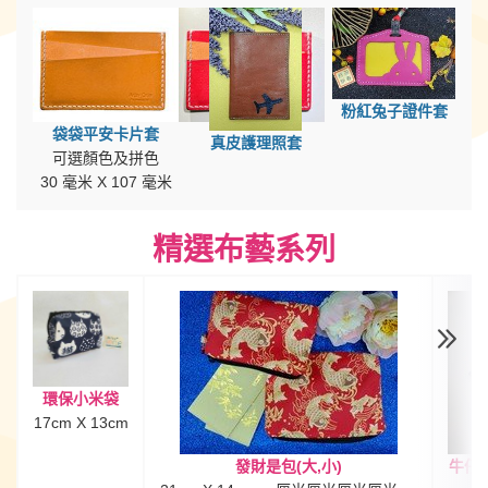
粉紅兔子證件套
袋袋平安卡片套
真皮護理照套
可選顏色及
拼色
30 毫米 X 107 毫米
精選布藝系列
環保小米袋
17cm X 13cm
發財是包(大,小)
牛仔