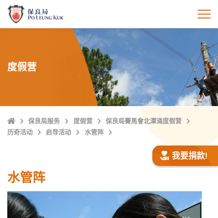
跳
至
打
主
內
容
度假营
Home
保良局服务
度假营
保良局賽馬會北潭涌度假营
历奇活动
启导活动
水管阵
我要捐款!
水管阵