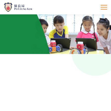
跳
至
打
主
內
容
Home