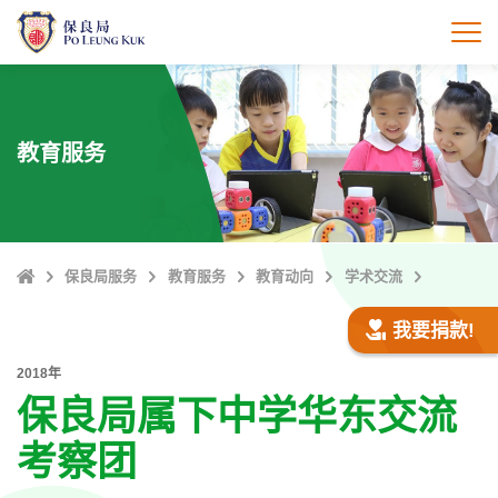
跳
至
打
主
內
容
教育服务
Home
保良局服务
教育服务
教育动向
学术交流
我要捐款!
2018年
保良局属下中学华东交流
考察团