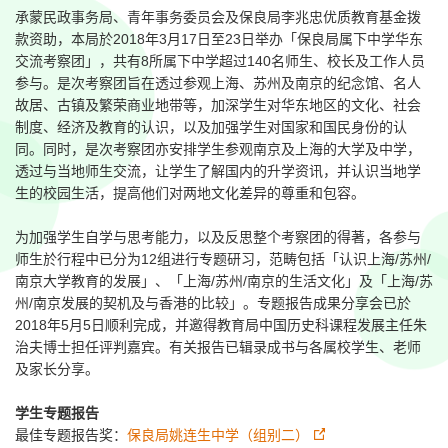
承蒙民政事务局、青年事务委员会及保良局李兆忠优质教育基金拨
款资助，本局於2018年3月17日至23日举办「保良局属下中学华东
交流考察团」，共有8所属下中学超过140名师生、校长及工作人员
参与。是次考察团旨在透过参观上海、苏州及南京的纪念馆、名人
故居、古镇及繁荣商业地带等，加深学生对华东地区的文化、社会
制度、经济及教育的认识，以及加强学生对国家和国民身份的认
同。同时，是次考察团亦安排学生参观南京及上海的大学及中学，
透过与当地师生交流，让学生了解国内的升学资讯，并认识当地学
生的校园生活，提高他们对两地文化差异的尊重和包容。
为加强学生自学与思考能力，以及反思整个考察团的得著，各参与
师生於行程中已分为12组进行专题研习，范畴包括「认识上海/苏州/
南京大学教育的发展」、「上海/苏州/南京的生活文化」及「上海/苏
州/南京发展的契机及与香港的比较」。专题报告成果分享会已於
2018年5月5日顺利完成，并邀得教育局中国历史科课程发展主任朱
治夫博士担任评判嘉宾。有关报告已辑录成书与各属校学生、老师
及家长分享。
学生专题报告
最佳专题报告奖：
保良局姚连生中学（组别二）