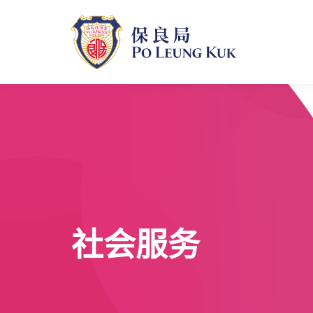
跳
至
主
內
容
社会服务