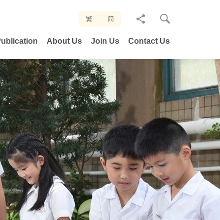
分
繁
简
享
ublication
About Us
Join Us
Contact Us
至