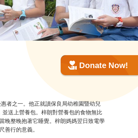
Donate Now!
受惠者之一。他正就讀保良局幼稚園暨幼兒
，並送上營養包。梓朗對營養包的食物無比
當晚整晚抱著它睡覺。梓朗媽媽翌日致電學
尺善行的意義。