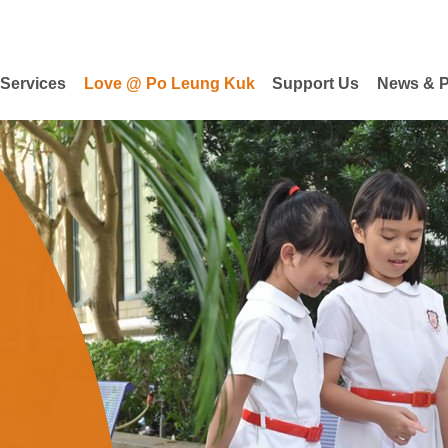
 Services
Love @ Po Leung Kuk
Support Us
News & P