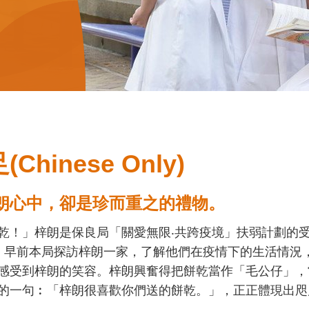
inese Only)
朗心中，卻是珍而重之的禮物。
乾！」梓朗是保良局「關愛無限‧共跨疫境」扶弱計劃的
。早前本局探訪梓朗一家，了解他們在疫情下的生活情況
感受到梓朗的笑容。梓朗興奮得把餅乾當作「毛公仔」，
的一句︰「梓朗很喜歡你們送的餅乾。」，正正體現出咫