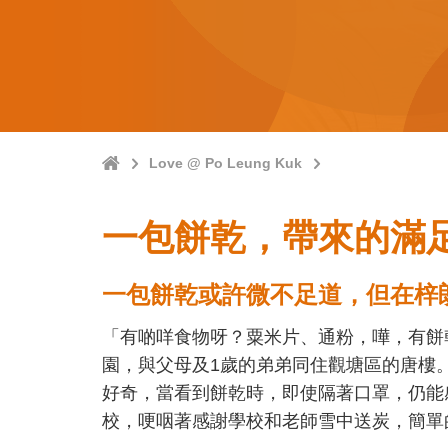
Home
Love @ Po Leung Kuk
一包餅乾，帶來的滿足(Ch
一包餅乾或許微不足道，但在梓
「有啲咩食物呀？粟米片、通粉，嘩，有餅
園，與父母及1歲的弟弟同住觀塘區的唐樓
好奇，當看到餅乾時，即使隔著口罩，仍能
校，哽咽著感謝學校和老師雪中送炭，簡單