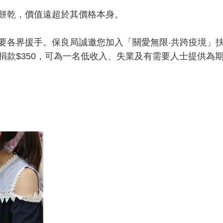
餅乾，價值遠超於其價格本身。
要各界援手。保良局誠邀您加入「關愛無限‧共跨疫境」
捐款$350，可為一名低收入、失業及有需要人士提供為