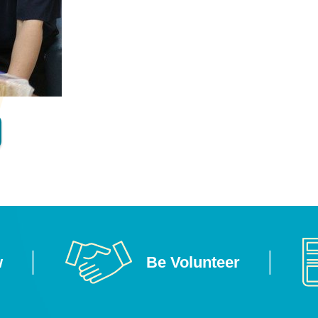
w
Be Volunteer