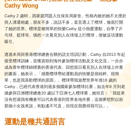
Cathy Wong
Cathy 2 歲時，因家庭問題入住保良局家舍。性格內斂的她不太擅於
與人溝通相處，朋友不多，說話不多，直至遇上了欖球，徹底打開
了她的世界。欖球是種簡單的快樂Cathy 從小熱愛運動，自學了乒
乓球、籃球等。偶然一次看見別人在球場上打欖球，便被這項運動
吸引。
透過本局與香港欖球總會合辦的語文培訓計劃，Cathy 自2013 年起
接受欖球訓練，並獲資助到海外參加欖球活動及文化交流，一步步
成為青年欖球錦標賽的香港代表。回想當日看見別人在球場上作賽
的畫面，她表示，「感覺欖球帶給運動員的快樂是很純粹、很簡
單，也是我喜歡欖球的原因」。欖球帶我遊歷世界年僅18 歲的
Cathy，已經代表香港到過多個國家參加欖球比賽，如去年8 月到老
撾參與亞洲欖球總會20 歲以下亞洲七人欖球賽，她坦言︰「我從來
沒有想過我有機會可以代表香港到世界各地作賽，這個夢想對以前
那個小女孩來說，有點遙不可及，但現在我覺得我可以」。
運動是種共通語言