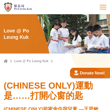
Skip
to
打
main
content
Love @ Po
Leung Kuk
Home
Love @ Po Leung Kuk
Donate Now!
(CHINESE ONLY)運動
是……打開心窗的匙
(CHINESE ONLY)前家舍住宿兒童 —王思敏