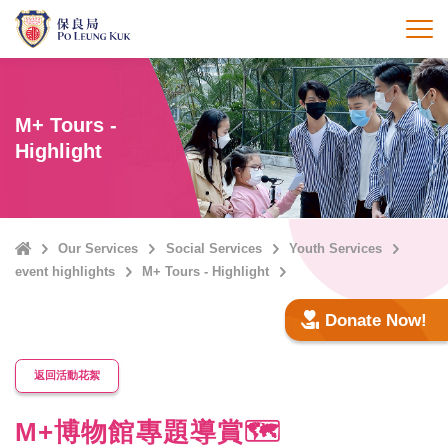
Skip
to
打
main
content
M+ Tours -
Highlight
Home
Our Services
Social Services
Youth Services
event highlights
M+ Tours - Highlight
Donate Now!
返回活動花絮
M+博物館專題導賞🗺️