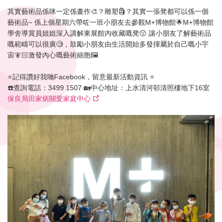
其實藝術品係咪一定係畫作🎨？雕塑🗿？其實一張凳都可以係一個
藝術品~ 係上個星期六帶咗一班小朋友去參觀M+博物館🌟M+博物館
學舍導賞員姐姐深入講解東展館內收藏嘅凳😗 讓小朋友了解藝術品
嘅範疇可以很廣🧐，鼓勵小朋友由生活開始多發揮屬於自己嘅小宇
宙🧚🏻激發內心嘅藝術細胞🖼️
⭐️記得讚好我哋Facebook，留意最新活動資訊 ⭐️
☎️查詢電話：3499 1507 🏡中心地址：上水清河邨清照樓地下16室
保良局田家炳關愛家庭中心