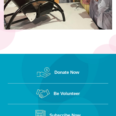
Donate Now
Be Volunteer
Subscribe Now