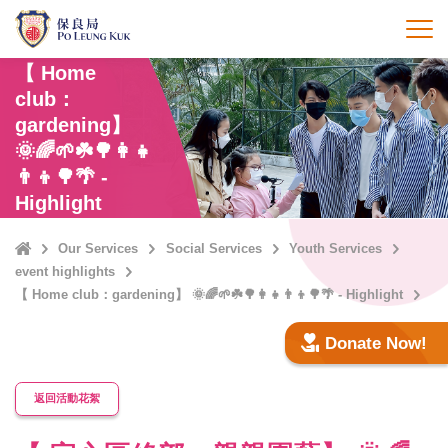
Skip
to
打
main
【 Home
content
club：
gardening】
🌞🌈🌱☘️🌳👩‍👧
👨‍👦🌳🌴 -
Highlight
Home
Our Services
Social Services
Youth Services
event highlights
【 Home club：gardening】 🌞🌈🌱☘️🌳👩‍👧👨‍👦🌳🌴 - Highlight
Donate Now!
返回活動花絮