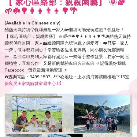
【 家心區絡部：親親園藝】 🌞🌈
🌱☘️🌳👩‍👧👨‍👦🌳🌴
(Available in Chinese only)
酷熱天氣持續🥵係咩無阻一家人🏡繼續同陽光玩遊戲？係愛呀！
【 家心區絡部：親親園藝】 🌞🌈🌱☘️🌳👩‍👧👨‍👦🌳🌴🪵酷熱天氣持
續🥵係咩無阻一家人🏡繼續同陽光玩遊戲？係愛呀！❤️只要一家人
一齊，做咩都好開心！辛苦晒各位爸爸媽媽，同小朋友玩都滴晒
汗！👏🏻👏🏻見到大家都好滿足☺️一齊落手整作盆景，在家一同照
顧植物，互相合作！又是新的體驗💪🏻💪🏻💪🏻 🔅記得讚好我哋
Facebook，留意最新活動資訊 🔅
☎️查詢電話：3499 1507 📍中心地址：上水清河邨清照樓地下16室
保良局田家炳關愛家庭中心