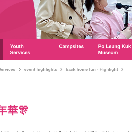
Youth
Campsites
Po Leung Kuk
Services
Museum
Services
event highlights
back home fun - Highlight
年華🎊