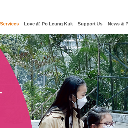
 Services
Love @ Po Leung Kuk
Support Us
News & P
-