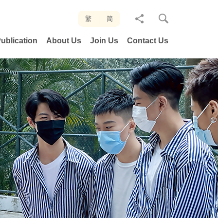
分
繁
简
享
ublication
About Us
Join Us
Contact Us
至