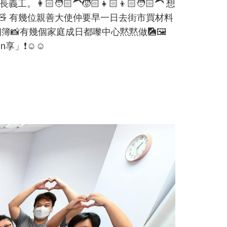
‍🦱🧒🏻👧🏻👦🏻🧑🏻‍🦱 想
攤位🧸 有幾位親善大使仲要早一日去街市買材料
簿📸有幾個家庭成日都嚟中心黙黙做🎑🖼️
❗️☺️☺️