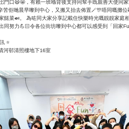
🤩，有賴一班喺背後支持同幫手既親善大使同家長義工。👩🏻🧑
👏🏻 辛苦佢哋晨早嚟到中心，又搬又抬去佈置🪄🎊唔同嘅
住家餸菜🍛。 為咗同大家分享記載住快樂時光嘅靚靚家庭相
努力💪🏻令各位街坊嚟到中心都可以感受到「回家Fun享」
 ⭐️
上水清河邨清照樓地下16室