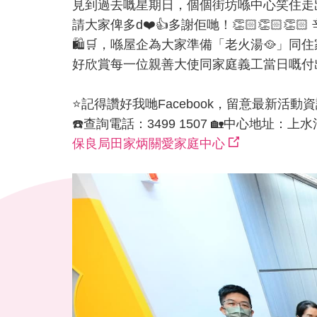
見到過去嘅星期日，個個街坊喺中心笑住走岀門口😆
請大家俾多d❤️👍多謝佢哋！👏🏻👏🏻
🛍️🛒，喺屋企為大家準備「老火湯🥘」同
好欣賞每一位親善大使同家庭義工當日嘅付出同
⭐️記得讚好我哋Facebook，留意最新活動資訊
☎️查詢電話：3499 1507 🏡中心地址：
保良局田家炳關愛家庭中心