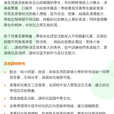
保良局葉吳彬彬皇后山幼稚園的學生，年紀輕輕便踏上小舞台，演
奏敲擊樂、口風琴、小結他等樂器！學校重視培養學生藝術發展，
培育及啓發幼兒的個人潛能，提升自信、想像、組織及溝通能力，
學校定期舉辦不同活動，鼓勵幼兒於舞台上勇於表達；同時發揮團
隊合作精神，令幼兒之間互相欣賞。⁣
除了培養音樂興趣，學校亦在課堂活動加入不同戲劇元素，定期在
校園不同角落佈置「扮演角」，例如在校園走廊設「美味小食
店」，讓他們扮演店員和客人的角色，從中訓練他們表達能力，透
過模仿及演繹，讓幼兒提升創作力及社交能力。⁣
其他課程特色
配合「幼小同盟」政策，與保良局田家炳小學的哥哥姐姐一同學
習音樂，互相分享，成就幼兒無限可能。⁣
著重幼兒兩文三語發展，在課程中加入豐富語文元素，建立幼兒
學習語言的興趣。⁣
透過遊戲及活動，讓幼兒認識中華文化。⁣
在教學環境中提升幼兒的正向思維和情緒，建立積極態度。⁣
著重幼兒親身體驗，從遊戲及探索中學習，豐富幼兒學習經驗。⁣